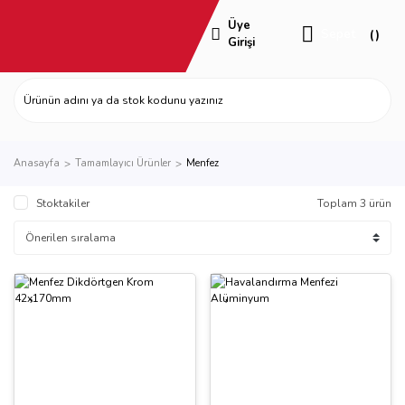
Üye
Sepet
Girişi
Anasayfa
Tamamlayıcı Ürünler
Menfez
Stoktakiler
Toplam 3 ürün