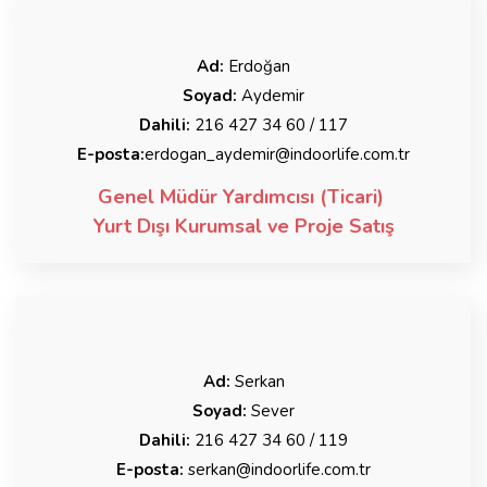
Ad:
Erdoğan
Soyad:
Aydemir
Dahili:
216 427 34 60 / 117
E-posta:
erdogan_aydemir@indoorlife.com.tr
Genel Müdür Yardımcısı (Ticari)
Yurt Dışı Kurumsal ve Proje Satış
Ad:
Serkan
Soyad:
Sever
Dahili:
216 427 34 60 / 119
E-posta:
serkan@indoorlife.com.tr