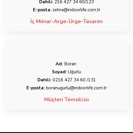
Dahili:
216 427 34 60/123
E-posta:
zehra@indoorlife.com.tr
İç Mimar-Arge-Ürge-Tasarım
Ad:
Boran
Soyad:
Uğurlu
Dahili:
0216 427 34 60 /131
E-posta:
boranugurlu@indoorlife.com.tr
Müşteri Temsilcisi