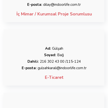
E-posta:
dilay@indoorlife.com.tr
İç Mimar / Kurumsal Proje Sorumlusu
Ad:
Gülşah
Soyad:
Bağ
Dahili:
216 302 43 00 /115-124
E-posta:
gulsahkarali@indoorlife.com.tr
E-Ticaret