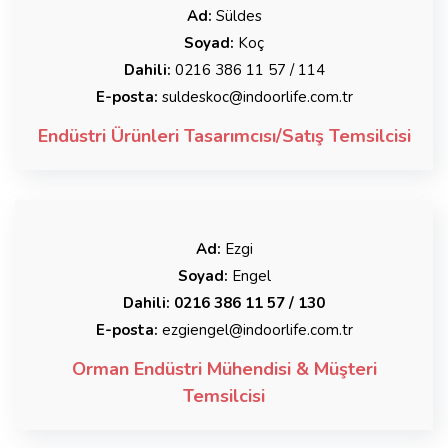
Ad:
Süldes
Soyad:
Koç
Dahili:
0216 386 11 57 / 114
E-posta:
suldeskoc@indoorlife.com.tr
Endüstri Ürünleri Tasarımcısı/Satış Temsilcisi
Ad:
Ezgi
Soyad:
Engel
Dahili:
0216 386 11 57 / 130
E-posta:
ezgiengel@indoorlife.com.tr
Orman Endüstri Mühendisi & Müşteri
Temsilcisi