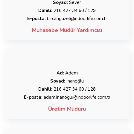
Soyad:
Sever
Dahili:
216 427 34 60 / 129
E-posta:
bircanguzel@indoorlife.com.tr
Muhasebe Müdür Yardımcısı
Ad:
Adem
Soyad:
İnanoğlu
Dahili:
216 427 34 60 / 128
E-posta:
adem.inanoglu@indoorlife.com.tr
Üretim Müdürü