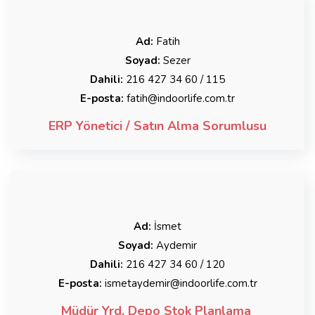
Ad:
Fatih
Soyad:
Sezer
Dahili:
216 427 34 60 / 115
E-posta:
fatih@indoorlife.com.tr
ERP Yönetici / Satın Alma Sorumlusu
Ad:
İsmet
Soyad:
Aydemir
Dahili:
216 427 34 60 / 120
E-posta:
ismetaydemir@indoorlife.com.tr
Müdür Yrd. Depo Stok Planlama