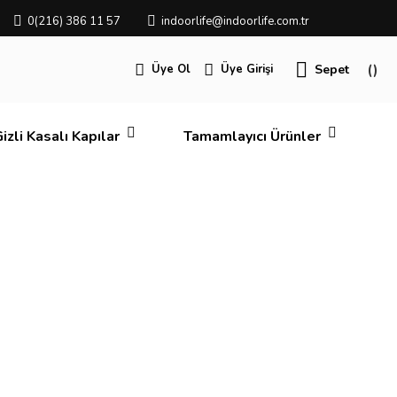
0(216) 386 11 57
indoorlife@indoorlife.com.tr
Üye Ol
Üye Girişi
Sepet
izli Kasalı Kapılar
Tamamlayıcı Ürünler