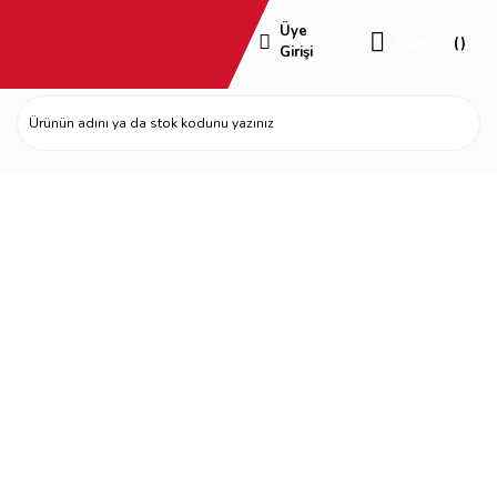
Üye
Sepet
Girişi
Eva Mekan Tasarım