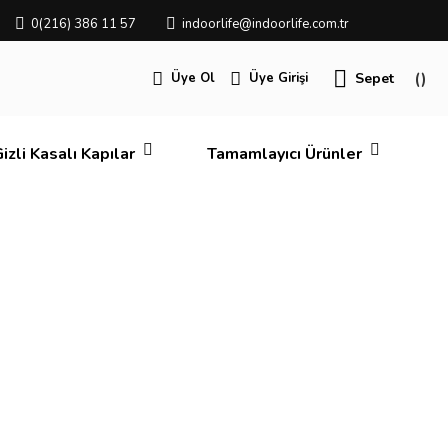
0(216) 386 11 57
indoorlife@indoorlife.com.tr
Üye Ol
Üye Girişi
Sepet
izli Kasalı Kapılar
Tamamlayıcı Ürünler