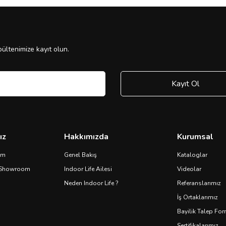
ültenimize kayıt olun.
Kayıt Ol
ız
Hakkımızda
Kurumsal
om
Genel Bakış
Kataloglar
 Showroom
Indoor Life Ailesi
Videolar
Neden Indoor Life ?
Referanslarımız
İş Ortaklarımız
Bayilik Talep Fo
Sertifikalarımız