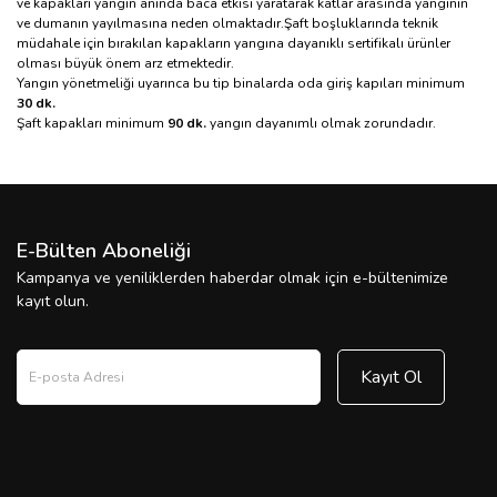
ve kapakları yangın anında baca etkisi yaratarak katlar arasında yangının
ve dumanın yayılmasına neden olmaktadır.Şaft boşluklarında teknik
müdahale için bırakılan kapakların yangına dayanıklı sertifikalı ürünler
olması büyük önem arz etmektedir.
Yangın yönetmeliği uyarınca bu tip binalarda oda giriş kapıları minimum
30 dk.
Şaft kapakları minimum
90 dk.
yangın dayanımlı olmak zorundadır.
E-Bülten Aboneliği
Kampanya ve yeniliklerden haberdar olmak için e-bültenimize
kayıt olun.
Kayıt Ol