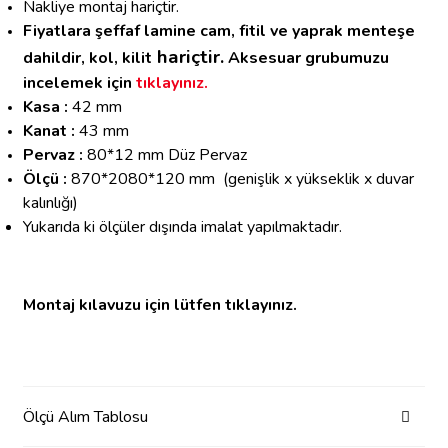
Nakliye montaj hariçtir.
Fiyatlara şeffaf lamine cam, fitil ve yaprak menteşe
hariçtir.
dahildir, k
ol, kilit
Aksesuar grubumuzu
incelemek için
tıklayınız.
Kasa :
42 mm
Kanat :
43 mm
Pervaz :
80*12 mm Düz Pervaz
Ölçü :
870*2080*120 mm
(genişlik x yükseklik x duvar
kalınlığı)
Yukarıda ki ölçüler dışında imalat yapılmaktadır.
Montaj kılavuzu için lütfen tıklayınız.
Ölçü Alım Tablosu