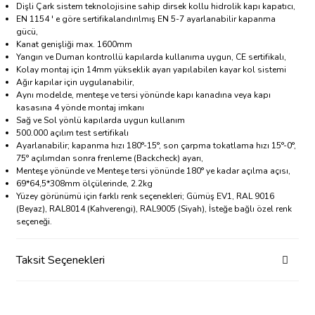
Dişli Çark sistem teknolojisine sahip dirsek kollu hidrolik kapı kapatıcı,
EN 1154 ' e göre sertifikalandırılmış EN 5-7 ayarlanabilir kapanma
gücü,
Kanat genişliği max. 1600mm
Yangın ve Duman kontrollü kapılarda kullanıma uygun, CE sertifikalı,
Kolay montaj için 14mm yükseklik ayarı yapılabilen kayar kol sistemi
Ağır kapılar için uygulanabilir,
Aynı modelde, menteşe ve tersi yönünde kapı kanadına veya kapı
kasasına 4 yönde montaj imkanı
Sağ ve Sol yönlü kapılarda uygun kullanım
500.000 açılım test sertifikalı
Ayarlanabilir; kapanma hızı 180°-15°, son çarpma tokatlama hızı 15°-0°,
75° açılımdan sonra frenleme (Backcheck) ayarı,
Menteşe yönünde ve Menteşe tersi yönünde 180° ye kadar açılma açısı,
69*64,5*308mm ölçülerinde, 2.2kg
Yüzey görünümü için farklı renk seçenekleri; Gümüş EV1, RAL 9016
(Beyaz), RAL8014 (Kahverengi), RAL9005 (Siyah), İsteğe bağlı özel renk
seçeneği.
Taksit Seçenekleri