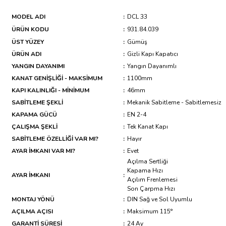
MODEL ADI
:
DCL 33
ÜRÜN KODU
:
931.84.039
ÜST YÜZEY
:
Gümüş
ÜRÜN ADI
:
Gizli Kapı Kapatıcı
YANGIN DAYANIMI
:
Yangın Dayanımlı
KANAT GENİŞLİĞİ - MAKSİMUM
:
1100mm
KAPI KALINLIĞI - MİNİMUM
:
46mm
SABİTLEME ŞEKLİ
:
Mekanik Sabitleme - Sabitlemesiz
KAPAMA GÜCÜ
:
EN 2-4
ÇALIŞMA ŞEKLİ
:
Tek Kanat Kapı
SABİTLEME ÖZELLİĞİ VAR MI?
:
Hayır
AYAR İMKANI VAR MI?
:
Evet
Açılma Sertliği
Kapama Hızı
AYAR İMKANI
:
Açılım Frenlemesi
Son Çarpma Hızı
MONTAJ YÖNÜ
:
DIN Sağ ve Sol Uyumlu
AÇILMA AÇISI
:
Maksimum 115°
GARANTİ SÜRESİ
:
24 Ay