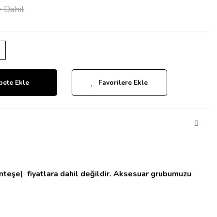
 Dahil
z
pete Ekle
Favorilere Ekle
enteşe)
fiyatlara dahil değildir. Aksesuar grubumuzu