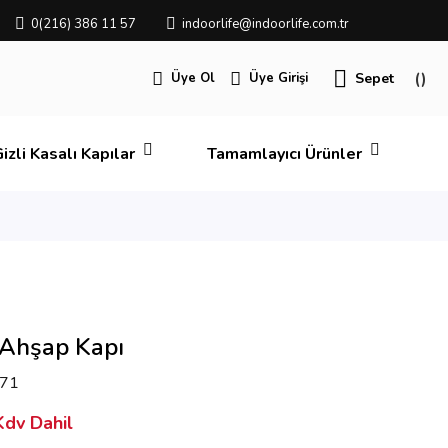
0(216) 386 11 57
indoorlife@indoorlife.com.tr
Üye Ol
Üye Girişi
Sepet
izli Kasalı Kapılar
Tamamlayıcı Ürünler
 Ahşap Kapı
71
dv Dahil