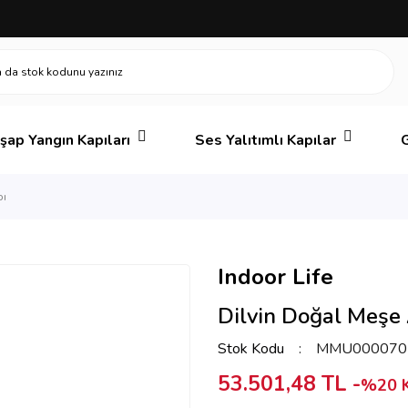
şap Yangın Kapıları
Ses Yalıtımlı Kapılar
G
pı
Indoor Life
Dilvin Doğal Meşe
Stok Kodu
MMU000070
53.501,48 TL -
%20 K