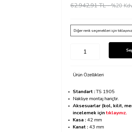
62.942,91 TL -
%20 Kdv
Diğer renk seçenekleri için tıklayını
Se
Ürün Özellikleri
Standart :
TS 1905
Nakliye montaj hariçtir.
Aksesuarlar (kol, kilit, m
incelemek için
tıklayınız.
Kasa :
42 mm
Kanat :
43 mm