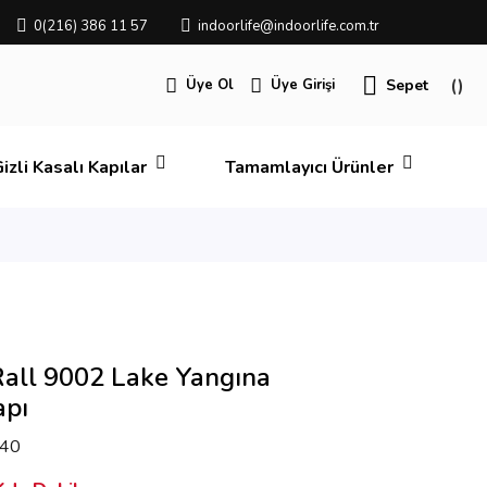
0(216) 386 11 57
indoorlife@indoorlife.com.tr
Üye Ol
Üye Girişi
Sepet
izli Kasalı Kapılar
Tamamlayıcı Ürünler
Rall 9002 Lake Yangına
apı
40