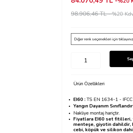
84.070,49 TL -
%20 K
98.906,46 TL -
%20 Kdv
Diğer renk seçenekleri için tıklayını
Se
Ürün Özellikleri
EI60 :
TS EN 1634-1 - IFC
Yangın Dayanım Sınıflandı
Nakliye montaj hariçtir.
Fiyatlara EI60 set fitiller
menteşe, giyotin dahildir, k
cebi, köpük ve silikon dahi