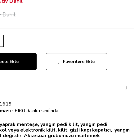
dv Dahil
 Dahil
z
pete Ekle
Favorilere Ekle
C1619
rması :
EI60 dakika sınıfında
i, yaprak menteşe, yangın pedi kilit, yangın pedi
ol veya elektronik kilit, kilit, gizli kapı kapatıcı, yangın
l değildir.
Aksesuar grubumuzu incelemek