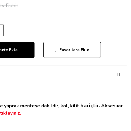
v Dahil
z
pete Ekle
Favorilere Ekle
hariçtir.
 ve yaprak menteşe dahildir, k
ol, kilit
Aksesuar
tıklayınız.