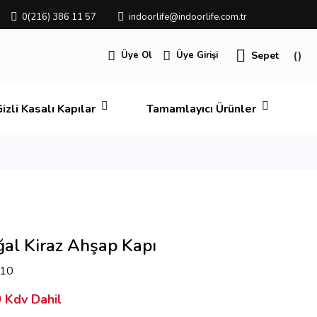
0(216) 386 11 57
indoorlife@indoorlife.com.tr
Üye Ol
Üye Girişi
Sepet
izli Kasalı Kapılar
Tamamlayıcı Ürünler
ğal Kiraz Ahşap Kapı
10
 Kdv Dahil