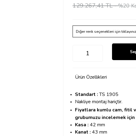
129.267,41 TL -
%20 Kd
Diğer renk seçenekleri için tıklayını
Se
Ürün Özellikleri
Standart :
TS 1905
Nakliye montaj hariçtir.
Fiyatlara kumlu cam, fitil
grubumuzu incelemek için
Kasa :
42 mm
Kanat :
43 mm