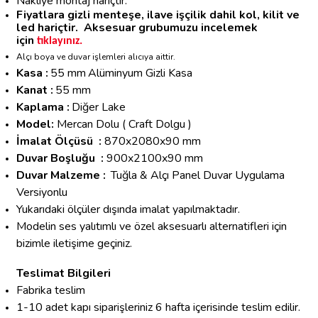
Nakliye montaj hariçtir.
Fiyatlara gizli menteşe, ilave işçilik dahil kol, kilit ve
led hariçtir.
Aksesuar grubumuzu incelemek
için
tıklayınız.
Alçı boya ve duvar işlemleri alıcıya aittir.
Kasa :
55 mm
Alüminyum Gizli Kasa
Kanat :
55 mm
Kaplama :
Diğer Lake
Model:
Mercan Dolu ( Craft Dolgu )
İmalat Ölçüsü :
870x2080x90 mm
Duvar Boşluğu :
900x2100x90 mm
Duvar Malzeme :
Tuğla & Alçı Panel Duvar Uygulama
Versiyonlu
Yukarıdaki ölçüler dışında imalat yapılmaktadır.
Modelin ses yalıtımlı ve özel aksesuarlı alternatifleri için
bizimle iletişime geçiniz.
Teslimat Bilgileri
Fabrika teslim
1-10 adet kapı siparişleriniz 6 hafta içerisinde teslim edilir.