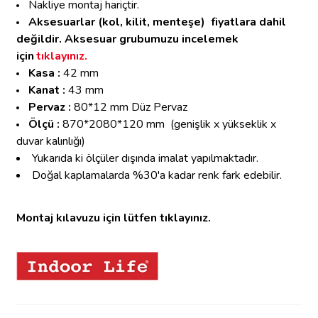
Nakliye montaj hariçtir.
Aksesuarlar (kol, kilit, menteşe)
fiyatlara dahil
değildir. Aksesuar grubumuzu incelemek
için
tıklayınız.
Kasa :
42 mm
Kanat :
43 mm
Pervaz :
80*12 mm Düz Pervaz
Ölçü :
870*2080*120 mm
(genişlik x yükseklik x
duvar kalınlığı)
Yukarıda ki ölçüler dışında imalat yapılmaktadır.
Doğal kaplamalarda %30'a kadar renk fark edebilir.
Montaj kılavuzu için lütfen tıklayınız.