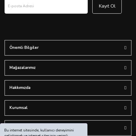
Kayıt Ol
Önemli Bilgiler
Mağazalarımız
Hakkımızda
Kurumsal
Bizi Takip Edin
Bu internet sitesinde, kullanıcı deneyimini
geliştirmek ve internet sitesinin verimli