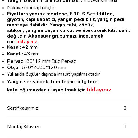
Yangın Dayanım Sınıflandırması :
EI30-S sınıfında
Nakliye montaj hariçtir.
Fiyatlara yaprak menteşe, EI30-S Set fitilleri,
giyotin,
kapı kapatıcı, yangın pedi kilit, yangın pedi
menteşe dahildir. Yangın cebi, köpük,
silikon, yangına dayanıklı kol ve elektronik kilit
dahil
değildir.
Aksesuar grubumuzu incelemek
için
tıklayınız.
Kasa :
42 mm
Kanat :
43
mm
Pervaz :
80*12 mm Düz Pervaz
Ölçü :
87
0*2080*120 mm
Yukarıda ölçüler dışında imalat yapılmaktadır.
Yangın serisindeki tüm teknik bilgilere
tıklayınız
kataloğumuzdan ulaşabilmek için
Sertifikalarımız
Montaj Kılavuzu