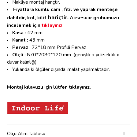
Nakliye montaj hariçtir.
Fiyatlara kumlu cam , fitil ve yaprak menteşe
hariçtir.
dahildir, k
ol, kilit
Aksesuar grubumuzu
incelemek için
tıklayınız.
Kasa :
42 mm
Kanat :
43 mm
Pervaz :
72*18 mm Profilli Pervaz
Ölçü :
870*2080*120 mm
(genişlik x yükseklik x
duvar kalınlığı)
Yukarıda ki ölçüler dışında imalat yapılmaktadır.
Montaj kılavuzu için lütfen tıklayınız.
Ölçü Alım Tablosu