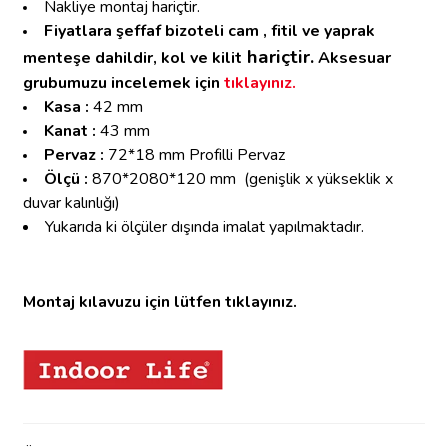
Nakliye montaj hariçtir.
Fiyatlara şeffaf bizoteli cam , fitil ve yaprak
hariçtir.
menteşe dahildir, k
o
l ve kilit
Aksesuar
grubumuzu incelemek için
tıklayınız.
Kasa :
42 mm
Kanat :
43 mm
Pervaz :
72*18 mm Profilli Pervaz
Ölçü :
870*2080*120 mm
(genişlik x yükseklik x
duvar kalınlığı)
Yukarıda ki ölçüler dışında imalat yapılmaktadır.
Montaj kılavuzu için lütfen tıklayınız.