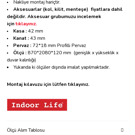
Nakliye montaj hariçtir.
Aksesuarlar (kol, kilit, menteşe)
fiyatlara dahil
değildir. Aksesuar grubumuzu incelemek
için
tıklayınız.
Kasa :
42 mm
Kanat :
43 mm
Pervaz :
72*18 mm Profilli Pervaz
Ölçü :
870*2080*120 mm
(genişlik x yükseklik x
duvar kalınlığı)
Yukarıda ki ölçüler dışında imalat yapılmaktadır.
Montaj kılavuzu için lütfen tıklayınız.
Ölçü Alım Tablosu