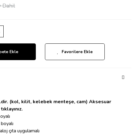
 Dahil
z
pete Ekle
Favorilere Ekle
ldir. (kol, kilit, kelebek menteşe, cam)
Aksesuar
tıklayınız
.
oyalı
 boyalı
aloj çıta uygulamalı