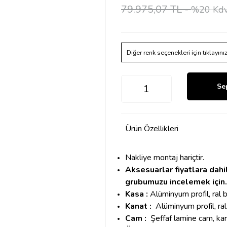
79.975,07 TL -
%20 Kdv
Diğer renk seçenekleri için tıklayını
Se
Ürün Özellikleri
Nakliye montaj hariçtir.
Aksesuarlar fiyatlara dahi
grubumuzu incelemek için.
Kasa :
Alüminyum profil, ral b
Kanat :
Alüminyum profil, ral
Cam :
Şeffaf
lamine cam, kar