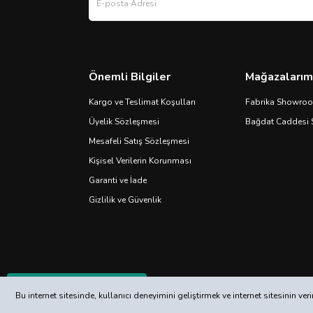
Önemli Bilgiler
Mağazalarım
Kargo ve Teslimat Koşulları
Fabrika Showro
Üyelik Sözleşmesi
Bağdat Caddesi
Mesafeli Satış Sözleşmesi
Kişisel Verilerin Korunması
Garanti ve İade
Gizlilik ve Güvenlik
Whatsapp İletişim
Bu internet sitesinde, kullanıcı deneyimini geliştirmek ve internet sitesinin 