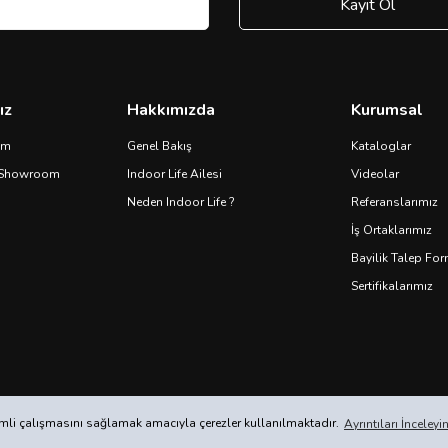
Kayıt Ol
ız
Hakkımızda
Kurumsal
om
Genel Bakış
Kataloglar
 Showroom
Indoor Life Ailesi
Videolar
Neden Indoor Life ?
Referanslarımız
İş Ortaklarımız
Bayilik Talep Fo
Sertifikalarımız
verimli çalışmasını sağlamak amacıyla çerezler kullanılmaktadır.
Ayrıntıları İnceleyi
ile
ideasoft
e-