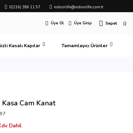
0(216) 386 11 57
indoorlife@indoorlife.com.tr
Üye Ol
Üye Girişi
Sepet
izli Kasalı Kapılar
Tamamlayıcı Ürünler
 Kasa Cam Kanat
97
dv Dahil