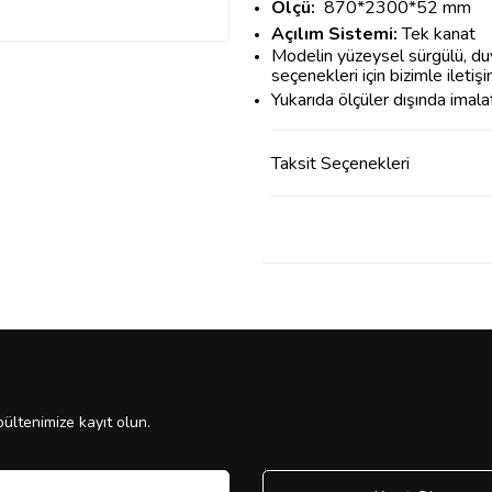
Ölçü:
870*2300*52 mm
Açılım Sistemi:
Tek kanat
Modelin yüzeysel sürgülü, duva
seçenekleri için bizimle iletiş
Yukarıda ölçüler dışında imala
Taksit Seçenekleri
ültenimize kayıt olun.