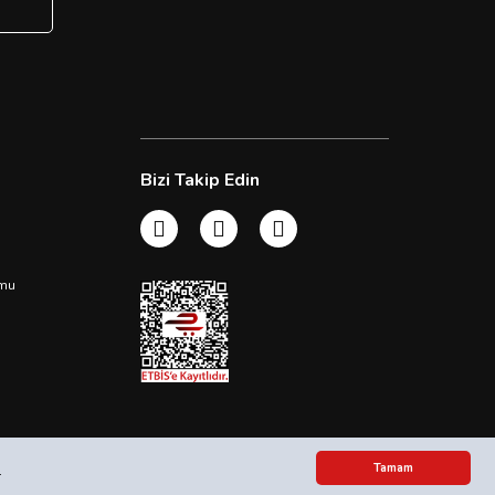
Bizi Takip Edin
rmu
n
Tamam