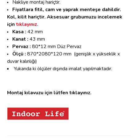
Nakliye montaj hariçtir.
Fiyatlara fitil, cam ve yaprak menteşe dahildir.
Kol, kilit hariçtir.
Aksesuar grubumuzu incelemek
için
tıklayınız.
Kasa :
42 mm
Kanat :
43 mm
Pervaz :
80*12 mm Düz Pervaz
Ölçü :
870*2080*120 mm
(genişlik x yükseklik x
duvar kalınlığı)
Yukarıda ki ölçüler dışında imalat yapılmaktadır.
Montaj kılavuzu için lütfen tıklayınız.