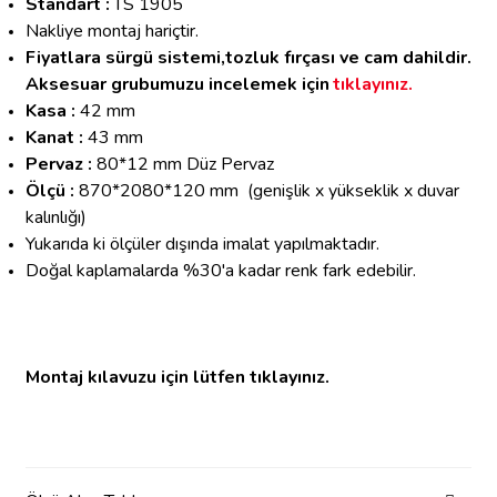
Standart :
TS 1905
Nakliye montaj hariçtir.
Fiyatlara sürgü sistemi,tozluk fırçası ve cam dahildir.
Aksesuar grubumuzu incelemek için
tıklayınız.
Kasa :
42 mm
Kanat :
43 mm
Pervaz :
80*12 mm Düz Pervaz
Ölçü :
870*2080*120 mm
(genişlik x yükseklik x duvar
kalınlığı)
Yukarıda ki ölçüler dışında imalat yapılmaktadır.
Doğal kaplamalarda %30'a kadar renk fark edebilir.
Montaj kılavuzu için lütfen tıklayınız.