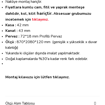
Nakliye montaj hariçtir.
Fiyatlara kumlu cam, fitil ve yaprak menteşe
hariçtir.
dahildir, k
ol, kilit
Aksesuar grubumuzu
incelemek için
tıklayınız.
Kasa :
42 mm
Kanat :
43 mm
Pervaz :
72*18 mm Profilli Pervaz
Ölçü :
870*2080*120 mm
(genişlik x yükseklik x duvar
kalınlığı)
Yukarıda ki ölçüler dışında imalat yapılmaktadır.
Doğal kaplamalarda %30'a kadar renk fark edebilir.
Montaj kılavuzu için lütfen tıklayınız.
Ölçü Alım Tablosu