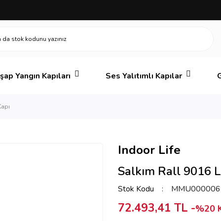
şap Yangın Kapıları
Ses Yalıtımlı Kapılar
G
Kapı
Indoor Life
Salkım Rall 9016 
Stok Kodu
MMU000006
72.493,41 TL -
%20 K