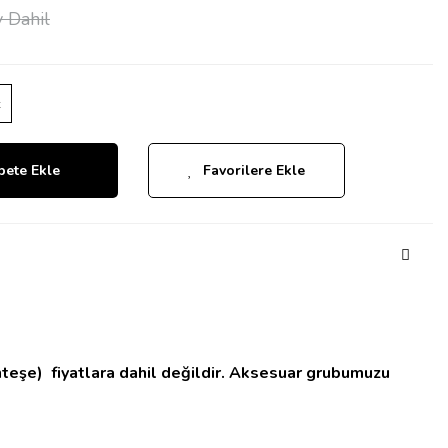
 Dahil
z
pete Ekle
Favorilere Ekle
nteşe)
fiyatlara dahil değildir.
Aksesuar grubumuzu