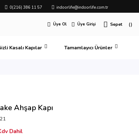
0(216) 386 11 57
indoorlife@indoorlife.com.tr
Üye Ol
Üye Girişi
Sepet
izli Kasalı Kapılar
Tamamlayıcı Ürünler
Lake Ahşap Kapı
21
dv Dahil