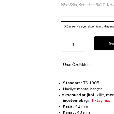
85.286,36 TL -
%20 Kdv
Diğer renk seçenekleri için tıklayını
Se
Ürün Özellikleri
Standart :
TS 1905
Nakliye montaj hariçtir.
Aksesuarlar (kol, kilit, me
incelemek için
tıklayınız.
Kasa :
42 mm
Kanat :
43 mm