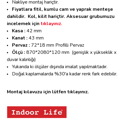
Nakliye montaj hariçtir.
Fiyatlara fitil, kumlu cam ve yaprak menteşe
dahildir. Kol, kilit hariçtir.
Aksesuar grubumuzu
incelemek için
tıklayınız.
Kasa :
42 mm
Kanat :
43 mm
Pervaz :
72*18 mm Profilli Pervaz
Ölçü :
870*2080*120 mm
(genişlik x yükseklik x
duvar kalınlığı)
Yukarıda ki ölçüler dışında imalat yapılmaktadır.
Doğal kaplamalarda %30'a kadar renk fark edebilir.
Montaj kılavuzu için lütfen tıklayınız.