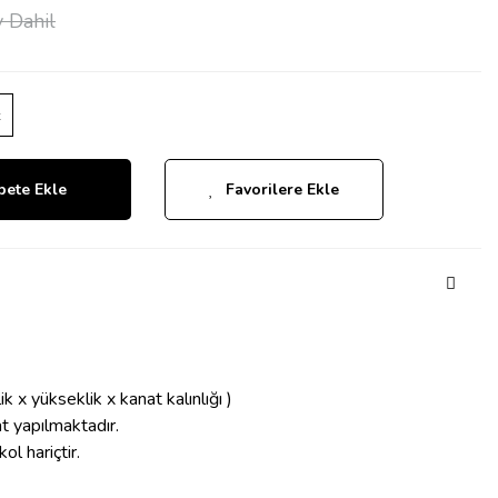
 Dahil
z
pete Ekle
Favorilere Ekle
x yükseklik x kanat kalınlığı )
t yapılmaktadır.
ol hariçtir.