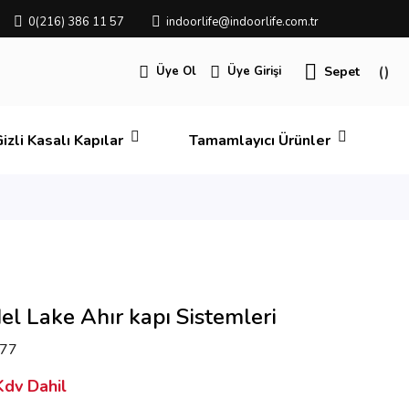
0(216) 386 11 57
indoorlife@indoorlife.com.tr
Üye Ol
Üye Girişi
Sepet
izli Kasalı Kapılar
Tamamlayıcı Ürünler
l Lake Ahır kapı Sistemleri
77
dv Dahil