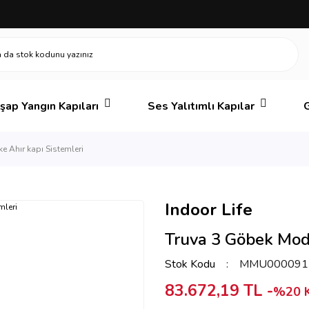
şap Yangın Kapıları
Ses Yalıtımlı Kapılar
G
e Ahır kapı Sistemleri
Indoor Life
Truva 3 Göbek Mode
Stok Kodu
MMU000091
83.672,19 TL -
%20 K