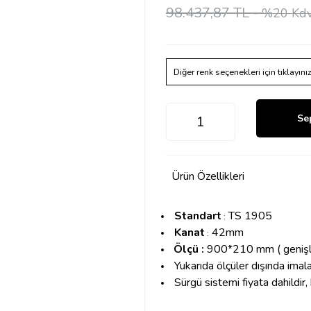
98.437,87 TL -
%20 Kdv
Diğer renk seçenekleri için tıklayını
Se
Ürün Özellikleri
Standart
TS 1905
:
Kanat
42mm
:
Ölçü :
900*210 mm ( genişlik 
Yukarıda ölçüler dışında imala
Sürgü sistemi fiyata dahildir, k