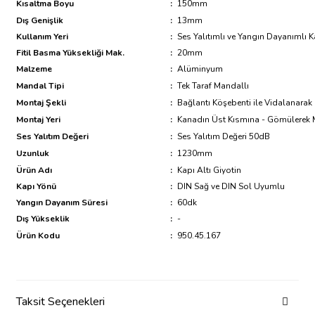
Kısaltma Boyu
:
150mm
Dış Genişlik
:
13mm
Kullanım Yeri
:
Ses Yalıtımlı ve Yangın Dayanımlı K
Fitil Basma Yüksekliği Mak.
:
20mm
Malzeme
:
Alüminyum
Mandal Tipi
:
Tek Taraf Mandallı
Montaj Şekli
:
Bağlantı Köşebenti ile Vidalanarak
Montaj Yeri
:
Kanadın Üst Kısmına - Gömülerek 
Ses Yalıtım Değeri
:
Ses Yalıtım Değeri 50dB
Uzunluk
:
1230mm
Ürün Adı
:
Kapı Altı Giyotin
Kapı Yönü
:
DIN Sağ ve DIN Sol Uyumlu
Yangın Dayanım Süresi
:
60dk
Dış Yükseklik
:
-
Ürün Kodu
:
950.45.167
Taksit Seçenekleri